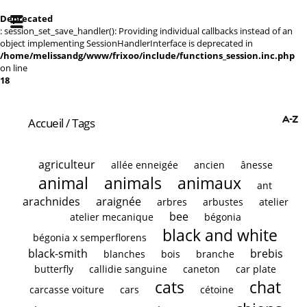
Deprecated
: session_set_save_handler(): Providing individual callbacks instead of an
object implementing SessionHandlerInterface is deprecated in
/home/melissandg/www/frixoo/include/functions_session.inc.php
on line
18
Accueil
/ Tags
agriculteur
allée enneigée
ancien
ânesse
animal
animals
animaux
ant
arachnides
araignée
arbres
arbustes
atelier
bee
atelier mecanique
bégonia
black and white
bégonia x semperflorens
black-smith
brebis
blanches
bois
branche
butterfly
callidie sanguine
caneton
car plate
cats
chat
carcasse voiture
cars
cétoine