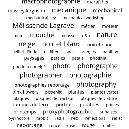
macrophotographie
maraîcher
mécanique
mechanical
massey ferguson
mechanical key
mechanical workshop
Mélissande Lagrave
métier
moteur
nature
mouche
moto
mousse
n&b
neige
noir et blanc
noiretblanc
oeillet d'inde
oil filter
opel
oranges
papillon
paysages
pétales
petals
photinia
photo
photographe
photinia enneigé
photographer
photographie
photography
photographies reportage
pink flowers
plantes
pissenlit
plantes vertes
plaques
plaques de tracteur
plaques de voiture
pommes de terre
portrait
potatoes
poules
proxyphotographie
printemps
punaises
red
pyrrhocore
rabbit
radis
reflections
reflet
reportage
rouge
ronce
rose
rouille