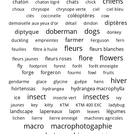
chiens
chaton
chats
chaton tigré
chick
choux
chrysope
chrysope verte
ciel
ciel bleu
coléoptères
clés
coccinelle
cow
diptères
demoiselle aux yeux d'or
détail
dindon
dogs
doberman
diptyque
donkey
farmer
duckling
empreintes
Ferguson
fern
fleurs
fleurs blanches
feuilles
filtre à huile
flowers
flore
fleurs roses
fleurs jaunes
fly
footprint
forest
forêt
forêt enneigée
forge
forgeron
fourmi
fowl
fruits
hiver
gendarme
glace
glycine
guêpe
hens
hortensias
hydrangea macrophylla
hydrangea
insect
insectes
ice
insecte vert
ivy
jaunes
key
kitty
KTM
KTM 400 EXC
ladybug
landscape
lapereaux
lapin
légumes
leaves
lichen
lierre
lierre enneigé
machines agricoles
macro
macrophotogaphie