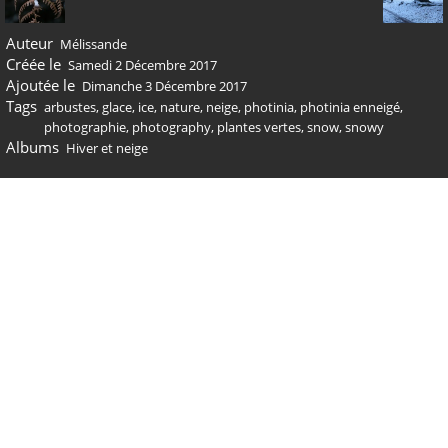
Auteur
Mélissande
Créée le
Samedi 2 Décembre 2017
Ajoutée le
Dimanche 3 Décembre 2017
Tags
arbustes
,
glace
,
ice
,
nature
,
neige
,
photinia
,
photinia enneigé
,
photographie
,
photography
,
plantes vertes
,
snow
,
snowy
Albums
Hiver et neige