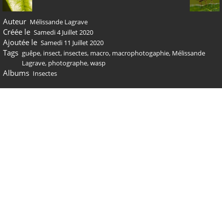
Auteur
Mélissande Lagrave
Créée le
Samedi 4 Juillet 2020
Ajoutée le
Samedi 11 Juillet 2020
Tags
guêpe
,
insect
,
insectes
,
macro
,
macrophotogaphie
,
Mélissande
Lagrave
,
photographe
,
wasp
Albums
Insectes