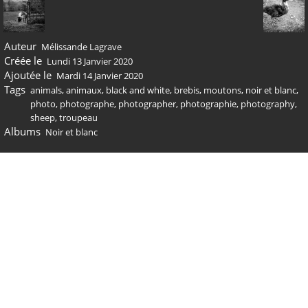
Auteur
Mélissande Lagrave
Créée le
Lundi 13 Janvier 2020
Ajoutée le
Mardi 14 Janvier 2020
Tags
animals
,
animaux
,
black and white
,
brebis
,
moutons
,
noir et blanc
,
photo
,
photographe
,
photographer
,
photographie
,
photography
,
sheep
,
troupeau
Albums
Noir et blanc