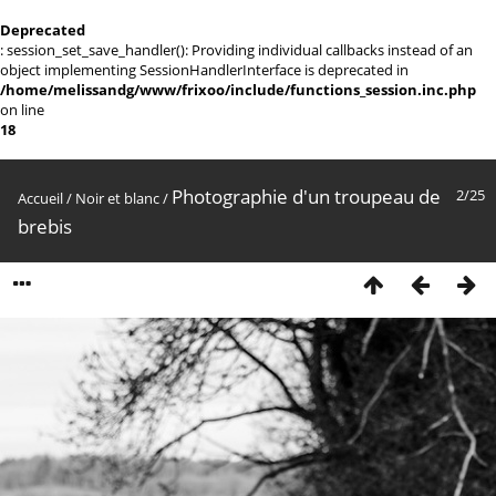
Deprecated
: session_set_save_handler(): Providing individual callbacks instead of an
object implementing SessionHandlerInterface is deprecated in
/home/melissandg/www/frixoo/include/functions_session.inc.php
on line
18
Photographie d'un troupeau de
2/25
Accueil
/
Noir et blanc
/
brebis